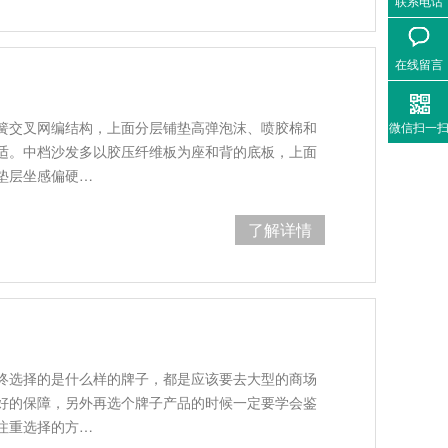
联系电话
在线留言
簧交叉网编结构，上面分层铺垫高弹泡沫、喷胶棉和
微信扫一
适。中档沙发多以胶压纤维板为座和背的底板，上面
垫层坐感偏硬…
了解详情
终选择的是什么样的牌子，都是应该要去大型的商场
好的保障，另外再选个牌子产品的时候一定要学会鉴
注重选择的方…